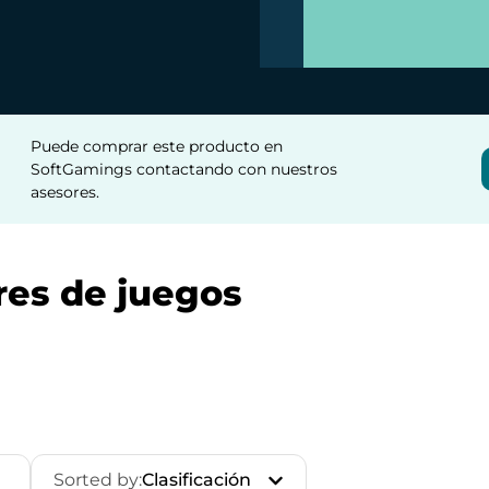
Puede comprar este producto en
SoftGamings contactando con nuestros
asesores.
res de juegos
Sorted by:
Clasificación