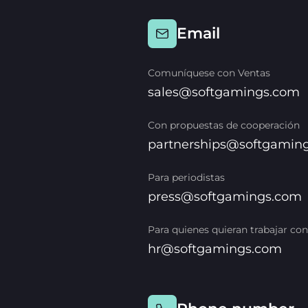
Email
Comuníquese con Ventas
sales@softgamings.com
Con propuestas de cooperación
partnerships@softgamin
Para periodistas
press@softgamings.com
Para quienes quieran trabajar co
hr@softgamings.com