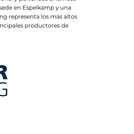
 sede en Espelkamp y una
ng representa los más altos
principales productores de