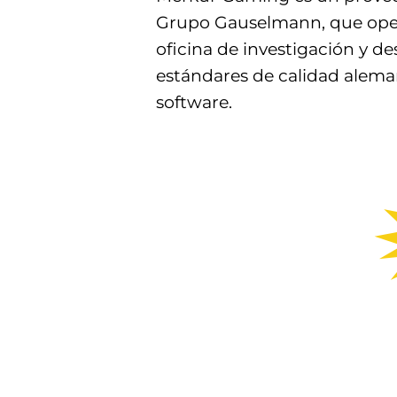
Grupo Gauselmann, que oper
oficina de investigación y d
estándares de calidad alemane
software.