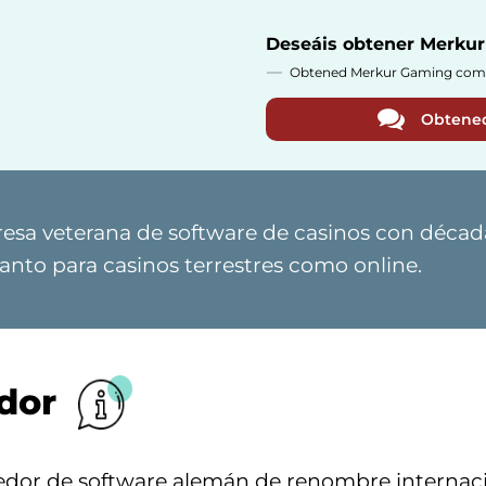
Deseáis obtener
Merkur
Obtened
Merkur Gaming
como
Obtened
a veterana de software de casinos con década
anto para casinos terrestres como online.
dor
dor de software alemán de renombre internaci