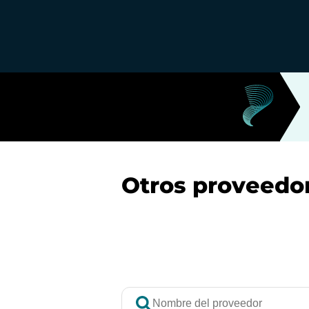
Otros proveedo