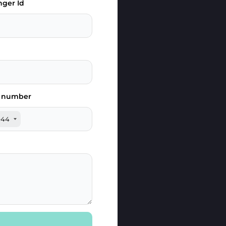
ger Id
 number
+44