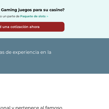
 Gaming
juegos para su casino?
 un parte de
Paquete de slots
 una cotización ahora
s de experiencia en la
onal y pertenece al famoso