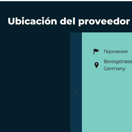
Ubicación del proveedor
Información Ad
Германия
Borsigstras
Germany